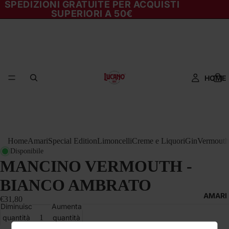
SPEDIZIONI GRATUITE PER ACQUISTI
SUPERIORI A 50€
HOME
Home
Amari
Special Edition
Limoncelli
Creme e Liquori
Gin
Vermouth
Disponibile
MANCINO VERMOUTH -
BIANCO AMBRATO
AMARI
€31,80
Diminuisci
Aumenta
quantità
quantità